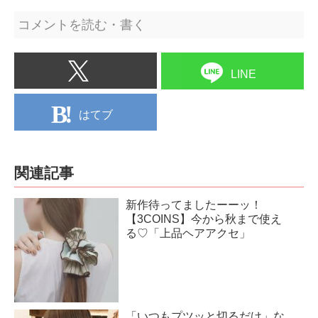
コメントを読む・書く
LINE
はてブ
関連記事
新作待ってましたーーッ！
【3COINS】今から秋まで使え
る♡「上品ヘアアクセ」
「いつもプツッと切るだけ」な