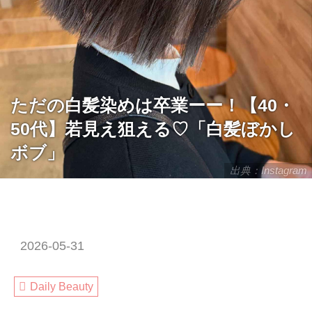
ただの白髪染めは卒業ーー！【40・
50代】若見え狙える♡「白髪ぼかし
ボブ」
出典：Instagram
2026-05-31
Daily Beauty