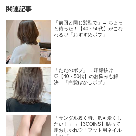
関連記事
「前回と同じ髪型で」→ ちょっ
と待った！【40・50代】がこな
れる♡「おすすめボブ」
「ただのボブ」→ 即垢抜け
♡【40・50代】のお悩みも解
決！「白髪ぼかしボブ」
「サンダル履く時、爪可愛くし
たい！」→【3COINS】貼って
即おしゃれ♡「フット用ネイル