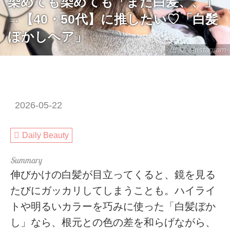
染めても染めても「また白髪、、」
→【40・50代】に推したい♡「白髪
ぼかしヘア」
出典：Instagram
2026-05-22
Daily Beauty
伸びかけの白髪が目立ってくると、鏡を見る
たびにガッカリしてしまうことも。ハイライ
トや明るいカラーを巧みに使った「白髪ぼか
し」なら、根元との色の差を和らげながら、