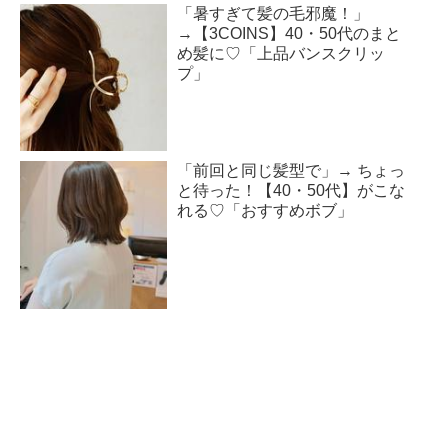
「暑すぎて髪の毛邪魔！」
→【3COINS】40・50代のまと
め髪に♡「上品バンスクリッ
プ」
「前回と同じ髪型で」→ ちょっ
と待った！【40・50代】がこな
れる♡「おすすめボブ」