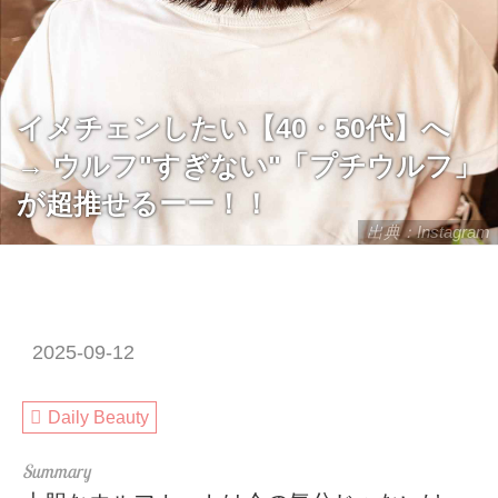
イメチェンしたい【40・50代】へ
→ ウルフ"すぎない"「プチウルフ」
が超推せるーー！！
出典：Instagram
2025-09-12
Daily Beauty