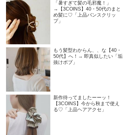
「暑すぎて髪の毛邪魔！」
→【3COINS】40・50代のまと
め髪に♡「上品バンスクリッ
プ」
もう髪型わからん、、な【40・
50代】へ！→ 即真似したい「垢
抜けボブ」
新作待ってましたーーッ！
【3COINS】今から秋まで使え
る♡「上品ヘアアクセ」