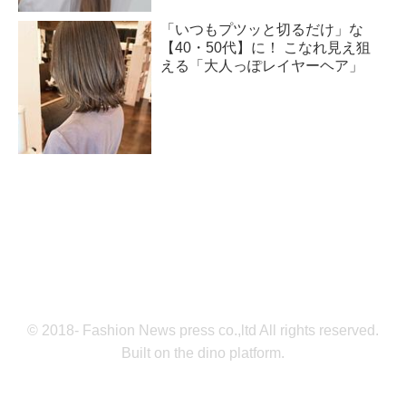
「いつもプツッと切るだけ」な
【40・50代】に！ こなれ見え狙
える「大人っぽレイヤーヘア」
© 2018- Fashion News press co.,ltd All rights reserved.
Built on
the dino platform
.