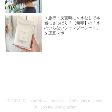
＜旅行・災害時に＞水なしで本
当にさっぱり？【無印】の「水
のいらないシャンプーシート」
を正直レポ
© 2018- Fashion News press co.,ltd All rights reserved.
Built on
the dino platform
.