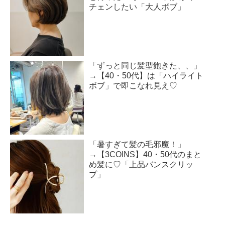
チェンしたい「大人ボブ」
「ずっと同じ髪型飽きた、、」
→【40・50代】は「ハイライト
ボブ」で即こなれ見え♡
「暑すぎて髪の毛邪魔！」
→【3COINS】40・50代のまと
め髪に♡「上品バンスクリッ
プ」