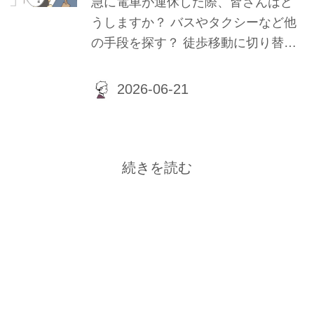
急に電車が運休した際、皆さんはど
うしますか？ バスやタクシーなど他
の手段を探す？ 徒歩移動に切り替え
る？ 家族に送迎をお願いする？ 対
応は人それぞかと思います。膝に痛
みがあり日頃から杖を使っている筆
者は、電車が突然運休した時、迷わ
ずタクシー乗り場へ向かったのです
が、そこにはすでに長蛇の列が！今
続きを読む
回は、そんな中で起きた思いがけな
い出来事をご紹介いたします。