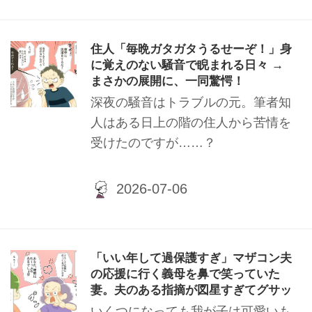
住人「毎晩ガタガタうるせーぞ！」身
に覚えのない騒音で睨まれる日々 →
まさかの展開に、一同驚愕！
深夜の騒音はトラブルの元。筆者知
人はある日上の階の住人から苦情を
受けたのですが……？
「いい年して過保護すぎ」マザコン夫
の応援に行く義母を鼻で笑っていた
妻。夫のある指摘が図星すぎてグサッ
いくつになっても我が子は可愛いも