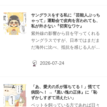
サングラスをする私に「芸能人ぶっち
ゃって」運動会で皮肉を言われても、
私が外さない『切実なワケ』
紫外線の影響から目を守ってくれる
サングラスですが、日本ではまだま
だ海外に比べ、抵抗を感じる人が多
い印象を受けます。筆者自身、眼科
医からサングラスをするよう勧めら
れているため、屋外に出る時はサン
グラスを着用しています。今回はそ
んなサングラスに対して、ママ友か
「あ、愛犬の爪が落ちてる！」慌てて
ら心無い一言を受けたエピソードを
病院へ！ →『黒い塊の正体』に「恥
ご紹介します。
ずかしすぎて消えたい」
ペットを飼っている方であれば日々