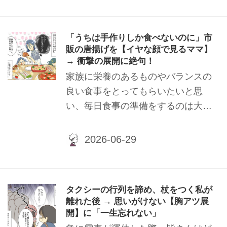
験した、夫との育児分担に関するエ
ピソードをご紹介いたします。
「うちは手作りしか食べないのに」市
販の唐揚げを【イヤな顔で見るママ】
→ 衝撃の展開に絶句！
家族に栄養のあるものやバランスの
良い食事をとってもらいたいと思
い、毎日食事の準備をするのは大変
なことですよね。 理想の食事はわか
っていても、仕事や育児、家事に追
われる日々の中で完璧な食事を準備
するのは至難の業です。 今回はそん
な食事の悩みを抱えていた筆者友人
タクシーの行列を諦め、杖をつく私が
のエピソードをご紹介いたします。
離れた後 → 思いがけない【胸アツ展
開】に「一生忘れない」