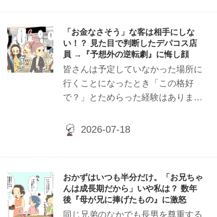
「お金なさそう」な客は相手にしな
い！？ 見た目で判断したデパコス店
員 →『予想外の逆転劇』に悔し顔
皆さんは予定していなかった場所に
行くことになったとき「この格好
で？」とためらった経験はありませ
んか？ 筆者知人はそんな状況でデパ
コス売場に行ったのですが……？
おかずはいつも半分だけ。「お兄ちゃ
んは成長期だから」いや私は？ 数年
後『母が兄に捧げたもの』に激怒
同じ兄弟のなかでも長男を尊重する