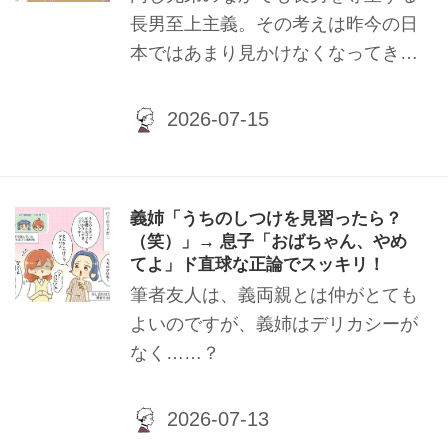
長男至上主義。その考えは昨今の日
本ではあまり見かけなくなってきた
ように思われますが、露骨ではなく
てもまだまだ根付いているのも事実
です。今回は『長男至上主義』の母
を持つ筆者知人のEさんから聞いた
お話です。Eさんは実家暮らしで、
義姉「うちのしつけを見習ったら？
看護系の専門学校に通いながら、学
（笑）」→ 息子「おばちゃん、やめ
費や生活費を自分で稼いでいまし
てよ」ド直球な正論でスッキリ！
た。そのうえ、お風呂掃除やゴミ出
筆者友人は、義両親とは仲がとても
し、食事の準備などほとんどの家事
よいのですが、義姉はデリカシーが
を担うなど家族思いの働き者でし
なく……？
た。そんな家族思いのEさんが家を
出るきっかけとなった出来事につい
てご紹介します。