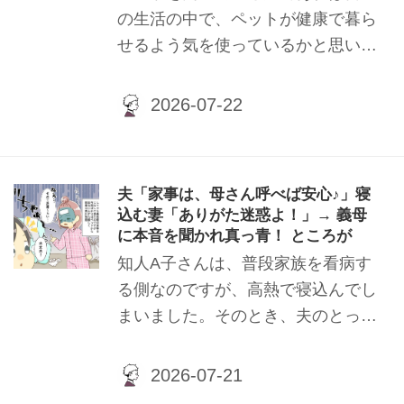
の生活の中で、ペットが健康で暮ら
せるよう気を使っているかと思いま
す。少しでもいつもと違う様子がみ
られたら心配になりますよね。筆者
自身も愛犬と暮らしており、日々愛
犬の健康に気を付けています。今回
は、愛犬を大切に思うあまりのとん
夫「家事は、母さん呼べば安心♪」寝
でもない勘違いで筆者が巻き起こし
込む妻「ありがた迷惑よ！」→ 義母
た笑い話をご紹介いたします。
に本音を聞かれ真っ青！ ところが
知人A子さんは、普段家族を看病す
る側なのですが、高熱で寝込んでし
まいました。そのとき、夫のとった
呆れる行動とは……？