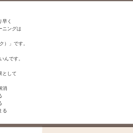
り早く
ーニングは
ンク）」です。
ごいんです。
果として
解消
る
る
まる