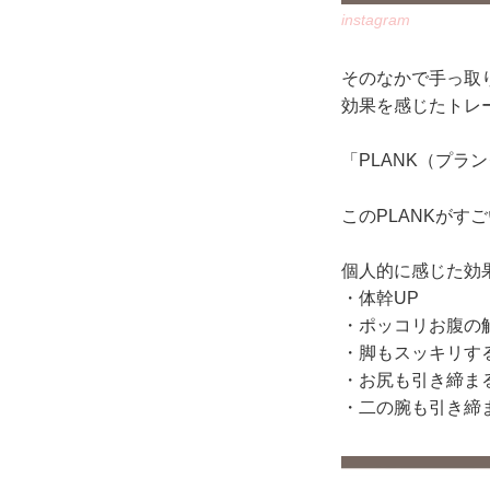
instagram
そのなかで手っ取
効果を感じたトレ
「PLANK（プラ
このPLANKがす
個人的に感じた効
・体幹UP
・ポッコリお腹の
・脚もスッキリす
・お尻も引き締ま
・二の腕も引き締