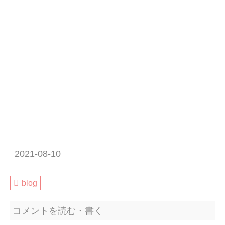
どうぞよろしくお願いします✨
PROFILE
instagram
YOUTUBE
Twitter
Blog
LINEスタンプ
WEAR
織田千穂Official Website
2021-08-10
blog
コメントを読む・書く