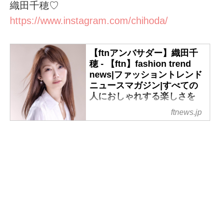
織田千穂♡
https://www.instagram.com/chihoda/
【ftnアンバサダー】織田千
穂 - 【ftn】fashion trend
news|ファッショントレンド
ニュースマガジン|すべての
人におしゃれする楽しさを
初めまして♡織田千穂と申しま
ftnews.jp
す✨
ラジオDJをはじめ
モータースポーツの分野などで
活動をしております。
話題のスポットや流行りのグル
メなど新しい経験大好きなので
楽しいライフスタイルを皆さま
にも共有して発信出来たらと思
います♡