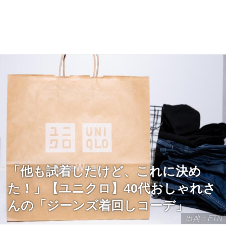
「他も試着したけど、これに決め
た！」【ユニクロ】40代おしゃれさ
んの「ジーンズ着回しコーデ」
出典：FTN