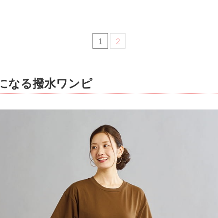
1
2
になる撥水ワンピ