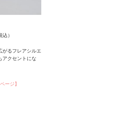
税込）
広がるフレアシルエ
もアクセントにな
次ページ】