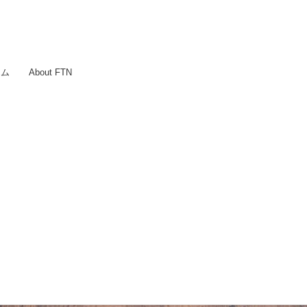
ラム
About FTN