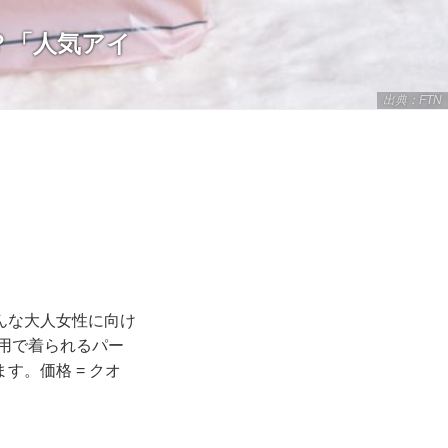
？「人気アイ
出典：FTN
んな大人女性に向け
用で着られるパー
。価格 = クオ