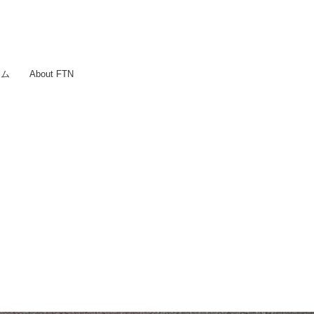
ラム
About FTN