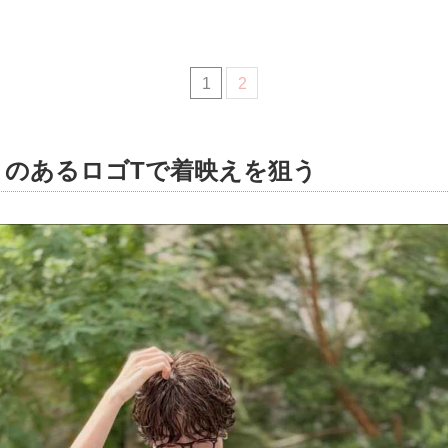
1
2
トのあるロゴTで着映えを狙う