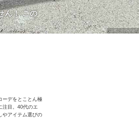
せん！ この
出典：Instagram
コーデをとことん極
注目。40代のエ
しやアイテム選びの