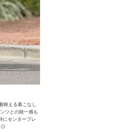
着映える着こなし
パンツとの統一感も
特にセンタープレ
て◎