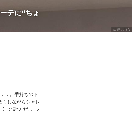
ーデに“ちょ
出典：FTN
い……。手持ちのト
軽くしながらシャレ
）】で見つけた、プ