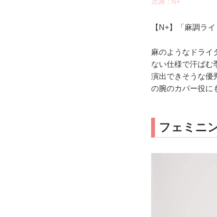
出典：N+
【N+】「麻調ライ
麻のようなドライ
ない仕様で汗ばむ
演出できそうな優
の腕のカバー役に
フェミニ