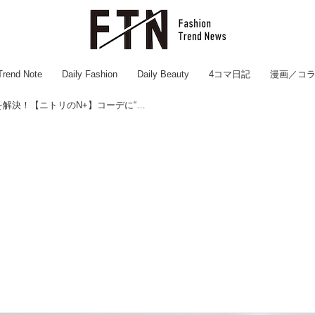
Trend Note
Daily Fashion
Daily Beauty
4コマ日記
漫画／コ
「トップス1枚だと不安」を解決！【ニトリのN+】コーデに“ちょい足し”するだけ♡「優秀アイテム」