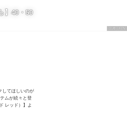
】40・50
出典：FTN
クしてほしいのが
イテムが続々と登
アンド レッド）】よ