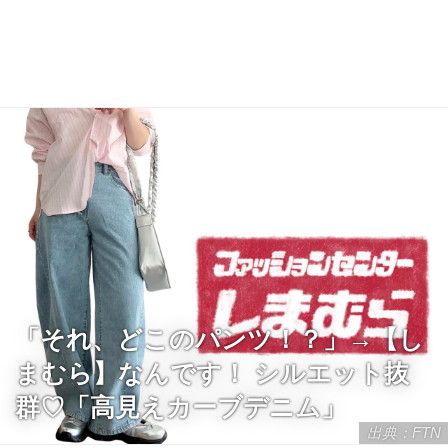
「それ、どこのパンツ！？」→【し
まむら】なんです！ シルエット抜
群♡「高見えカーブデニム」
出典：FTN