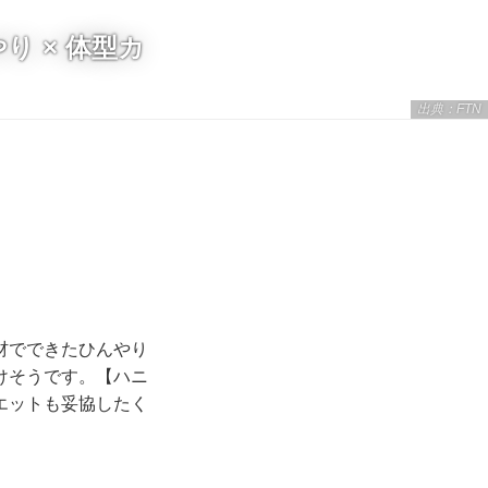
 × 体型カ
出典：FTN
材でできたひんやり
けそうです。【ハニ
エットも妥協したく