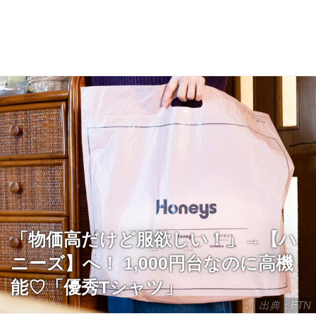
「物価高だけど服欲しい！」→【ハ
ニーズ】へ！ 1,000円台なのに高機
能♡「優秀Tシャツ」
出典：FTN