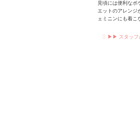
見頃には便利なポ
エットのアレンジ
ェミニンにも着こ
▶︎▶︎ スタ