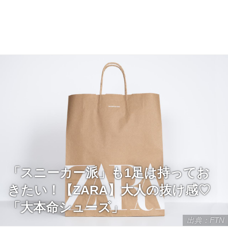
「スニーカー派」も1足は持ってお
きたい！【ZARA】大人の抜け感♡
「大本命シューズ」
出典：FTN