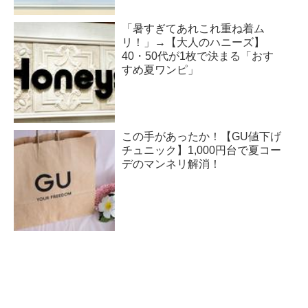
「暑すぎてあれこれ重ね着ム
リ！」→【大人のハニーズ】
40・50代が1枚で決まる「おす
すめ夏ワンピ」
この手があったか！【GU値下げ
チュニック】1,000円台で夏コー
デのマンネリ解消！