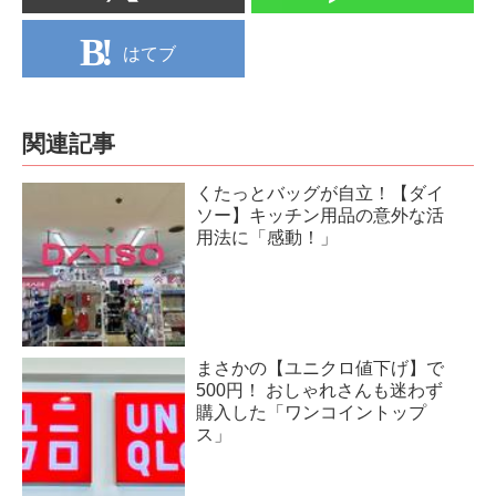
はてブ
関連記事
くたっとバッグが自立！【ダイ
ソー】キッチン用品の意外な活
用法に「感動！」
まさかの【ユニクロ値下げ】で
500円！ おしゃれさんも迷わず
購入した「ワンコイントップ
ス」