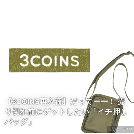
【3COINS再入荷】だってーー！ 売
り切れ前にゲットしたい「イチ押し
バッグ」
出典：FTN