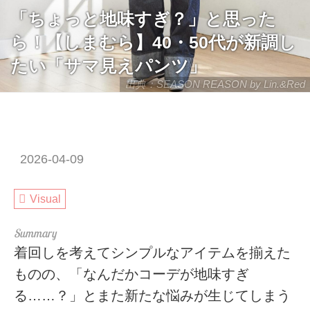
「ちょっと地味すぎ？」と思った
ら！【しまむら】40・50代が新調し
たい「サマ見えパンツ」
出典：SEASON REASON by Lin.&Red
2026-04-09
Visual
着回しを考えてシンプルなアイテムを揃えた
ものの、「なんだかコーデが地味すぎ
る……？」とまた新たな悩みが生じてしまう