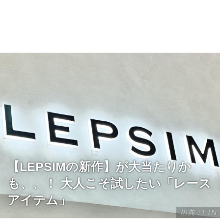
【LEPSIMの新作】が大当たりか
も、、！ 大人こそ試したい「レース
アイテム」
出典：FTN