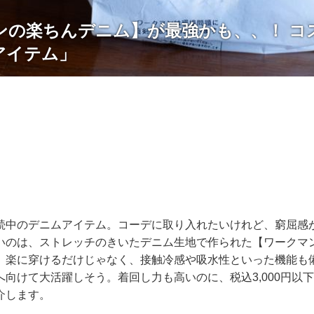
ンの楽ちんデニム】が最強かも、、！ コ
アイテム」
続中のデニムアイテム。コーデに取り入れたいけれど、窮屈感
いのは、ストレッチのきいたデニム生地で作られた【ワークマ
。楽に穿けるだけじゃなく、接触冷感や吸水性といった機能も
へ向けて大活躍しそう。着回し力も高いのに、税込3,000円以
介します。