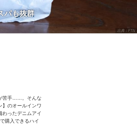
スパも抜群
出典：FTN
が苦手……。そんな
ン】のオールインワ
備わったデニムアイ
下で購入できるハイ