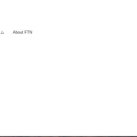
ラム
About FTN