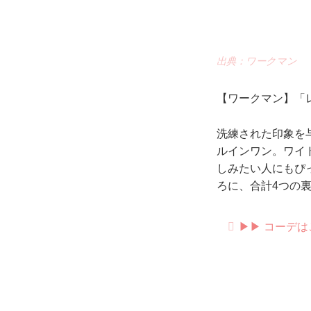
出典：ワークマン
【ワークマン】「レ
洗練された印象を
ルインワン。ワイ
しみたい人にもぴ
ろに、合計4つの
▶︎▶︎ コー