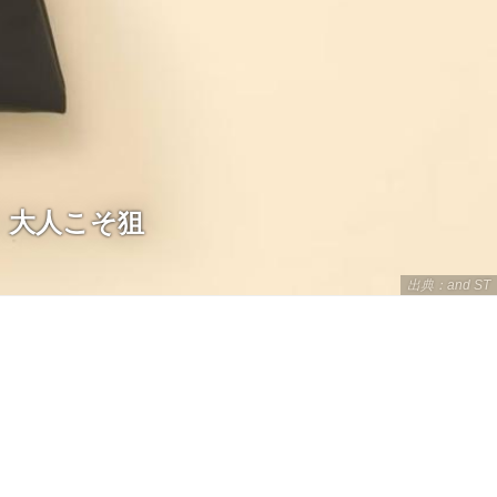
】大人こそ狙
出典：and ST