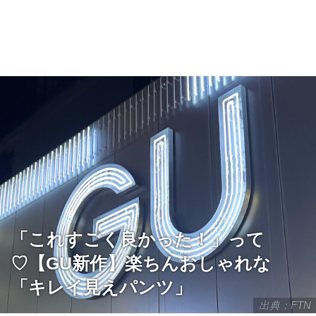
「これすごく良かった！」って
♡【GU新作】楽ちんおしゃれな
「キレイ見えパンツ」
出典：FTN