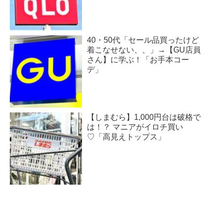
40・50代「セール品買ったけど
着こなせない、、」→【GU店員
さん】に学ぶ！「お手本コー
デ」
【しまむら】1,000円台は破格で
は！？ マニアがイロチ買い
♡「高見えトップス」