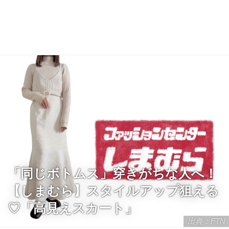
「同じボトムス」穿きがちな人へ！
【しまむら】スタイルアップ狙える
♡「高見えスカート」
出典：FTN