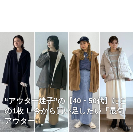
“アウター迷子”の【40・50代】にこ
の1枚！ 今から買い足したい「最旬
アウター」
出典：FTN