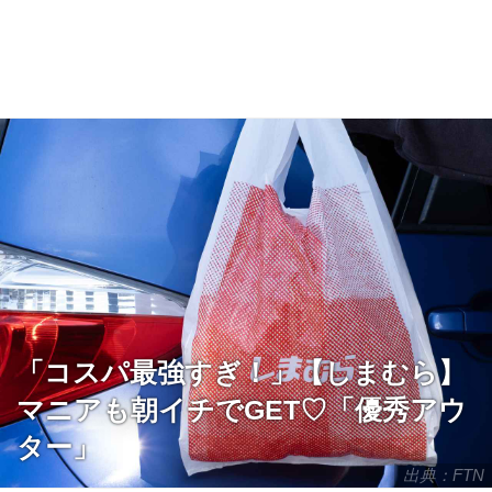
「コスパ最強すぎ！」【しまむら】
マニアも朝イチでGET♡「優秀アウ
ター」
出典：FTN