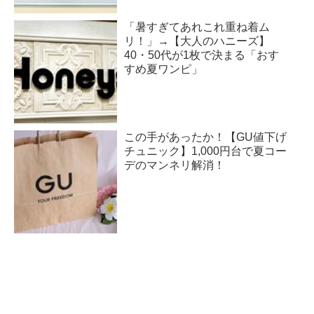
「暑すぎてあれこれ重ね着ム
リ！」→【大人のハニーズ】
40・50代が1枚で決まる「おす
すめ夏ワンピ」
この手があったか！【GU値下げ
チュニック】1,000円台で夏コー
デのマンネリ解消！