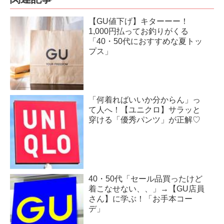
【GU値下げ】キターーー！
1,000円払ってお釣りがくる
「40・50代におすすめな夏トッ
プス」
「何着ればいいか分からん」っ
て人へ！【ユニクロ】サラッと
穿ける「優秀パンツ」が正解♡
40・50代「セール品買ったけど
着こなせない、、」→【GU店員
さん】に学ぶ！「お手本コー
デ」