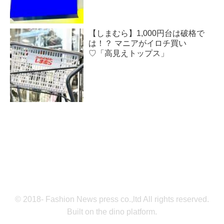
【しまむら】1,000円台は破格で
は！？ マニアがイロチ買い
♡「高見えトップス」
© 2018- Fashion News press co.,ltd All rights reserved.
Built on
the dino platform
.