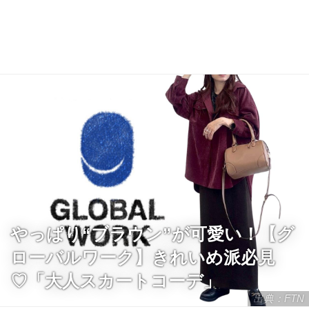
やっぱり“ブラウン”が可愛い！【グ
ローバルワーク】きれいめ派必見
♡「大人スカートコーデ」
出典：FTN