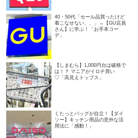
40・50代「セール品買ったけど
着こなせない、、」→【GU店員
さん】に学ぶ！「お手本コー
デ」
【しまむら】1,000円台は破格で
は！？ マニアがイロチ買い
♡「高見えトップス」
くたっとバッグが自立！【ダイ
ソー】キッチン用品の意外な活
用法に「感動！」