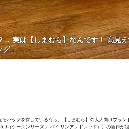
？→ 実は【しまむら】なんです！ 高見
ッグ」
なるバッグを探しているなら、【しまむら】の大人向けブランド【
Lin.&Red（シーズンリーズン バイ リンアンドレッド）】の新作