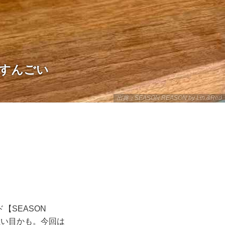
えすんごい
出典：SEASON REASON by Lin.&Red
SEASON
が狙い目かも。今回は