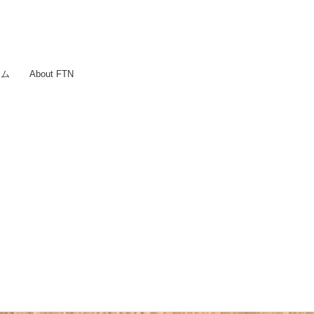
ラム
About FTN