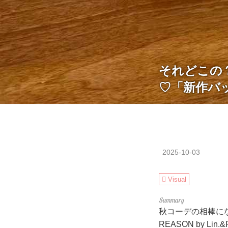
それどこの
♡「新作バ
2025-10-03
Visual
秋コーデの相棒に
REASON by 