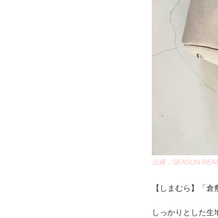
出典：SEASON REASO
【しまむら】「倉敷
しっかりとした生