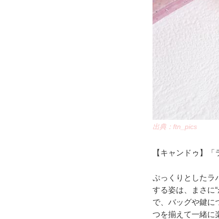
出典：ftn_pics
【キャンドゥ】「ラ
ぷっくりとしたラ
する姿は、まさに
で、バッグや鍵に
つを揃えて一緒に