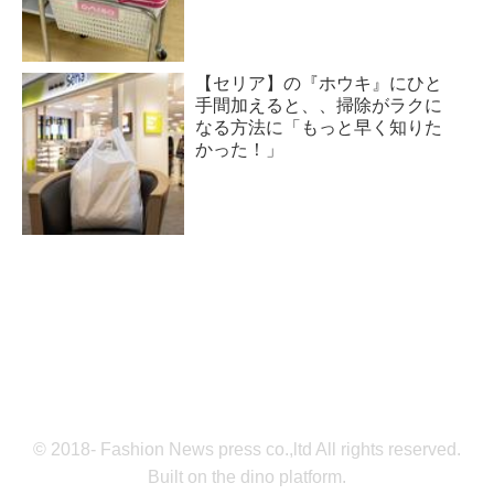
【セリア】の『ホウキ』にひと
手間加えると、、掃除がラクに
なる方法に「もっと早く知りた
かった！」
© 2018- Fashion News press co.,ltd All rights reserved.
Built on
the dino platform
.