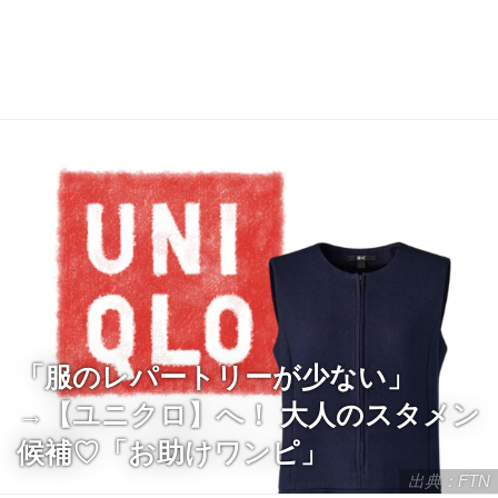
「服のレパートリーが少ない」
→【ユニクロ】へ！ 大人のスタメン
候補♡「お助けワンピ」
出典：FTN