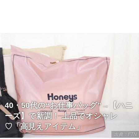
40・50代の“お仕事バッグ”→【ハニ
ーズ】で新調！ 上品でオシャレ
♡「高見えアイテム」
出典：FTN