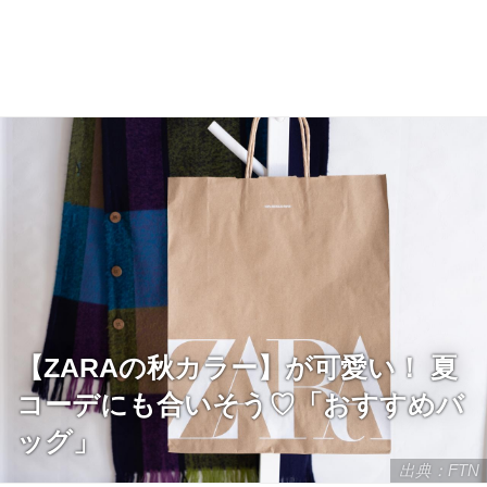
【ZARAの秋カラー】が可愛い！ 夏
コーデにも合いそう♡「おすすめバ
ッグ」
出典：FTN