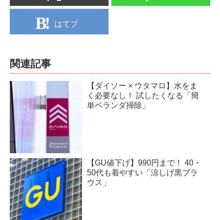
はてブ
関連記事
【ダイソー × ウタマロ】水をま
く必要なし！ 試したくなる「簡
単ベランダ掃除」
【GU値下げ】990円まで！ 40・
50代も着やすい「涼しげ黒ブラ
ウス」