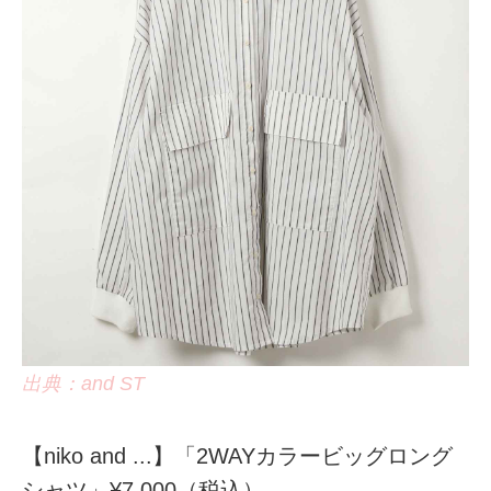
出典：and ST
【niko and ...】「2WAYカラービッグロング
シャツ」¥7,000（税込）