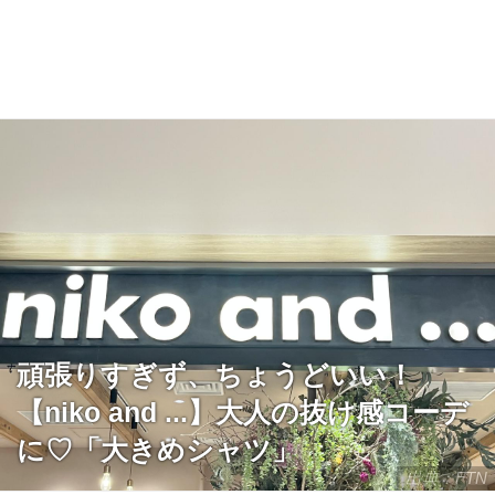
頑張りすぎず、ちょうどいい！
【niko and ...】大人の抜け感コーデ
に♡「大きめシャツ」
出典：FTN