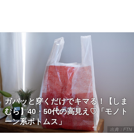
ガバッと穿くだけでキマる！【しま
むら】40・50代の高見え♡「モノト
ーン系ボトムス」
出典：FTN