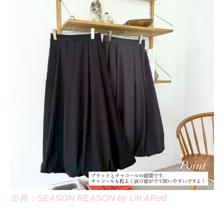
出典：SEASON REASON by Lin.&Red