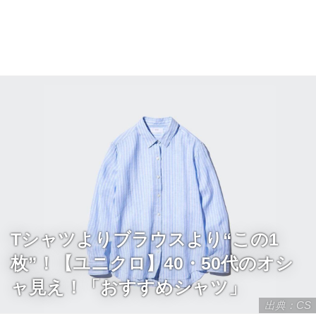
Tシャツよりブラウスより“この1
枚”！【ユニクロ】40・50代のオシ
ャ見え！「おすすめシャツ」
出典：CS