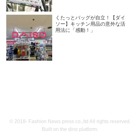
くたっとバッグが自立！【ダイ
ソー】キッチン用品の意外な活
用法に「感動！」
© 2018- Fashion News press co.,ltd All rights reserved.
Built on
the dino platform
.