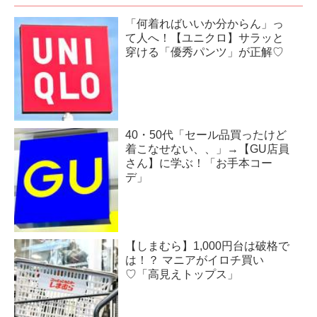
「何着ればいいか分からん」っ
て人へ！【ユニクロ】サラッと
穿ける「優秀パンツ」が正解♡
40・50代「セール品買ったけど
着こなせない、、」→【GU店員
さん】に学ぶ！「お手本コー
デ」
【しまむら】1,000円台は破格で
は！？ マニアがイロチ買い
♡「高見えトップス」