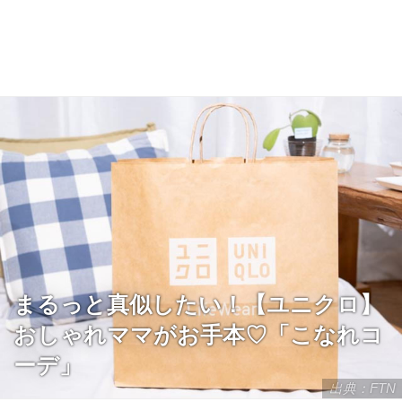
まるっと真似したい！【ユニクロ】
おしゃれママがお手本♡「こなれコ
ーデ」
出典：FTN