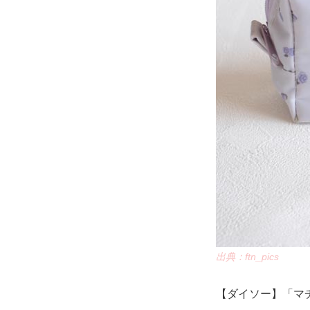
出典：ftn_pics
【ダイソー】「マチ