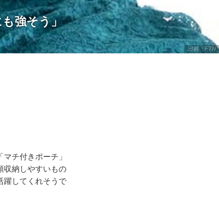
にも強そう」
出典：FTN
「マチ付きポーチ」
類収納しやすいもの
活躍してくれそうで