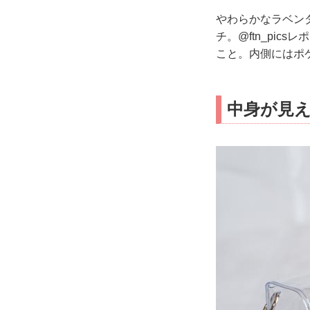
やわらかなラベン
チ。@ftn_pi
こと。内側にはポ
中身が見