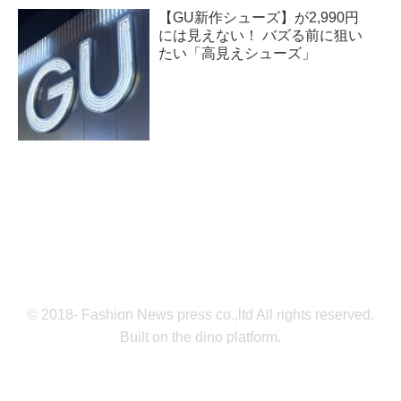
【GU新作シューズ】が2,990円
には見えない！ バズる前に狙い
たい「高見えシューズ」
© 2018- Fashion News press co.,ltd All rights reserved.
Built on
the dino platform
.