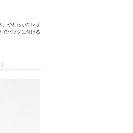
ス。やわらかなレザ
きでバッグに付ける
」