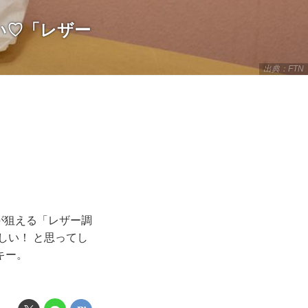
い♡「レザー
出典：FTN
が狙える「レザー調
しい！ と思ってし
キー。