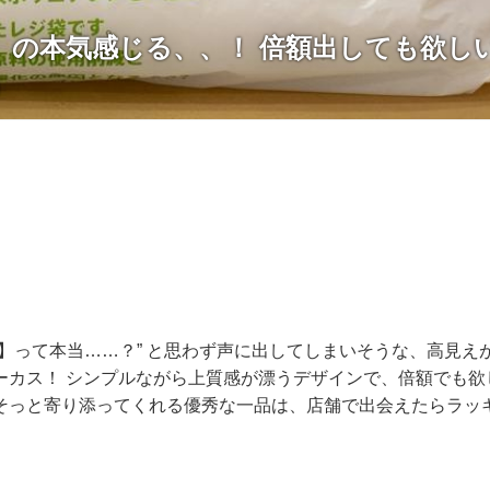
】の本気感じる、、！ 倍額出しても欲し
」
ー】って本当……？” と思わず声に出してしまいそうな、高見え
ーカス！ シンプルながら上質感が漂うデザインで、倍額でも欲
そっと寄り添ってくれる優秀な一品は、店舗で出会えたらラッ