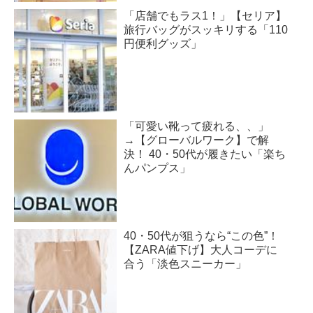
「店舗でもラス1！」【セリア】
旅行バッグがスッキリする「110
円便利グッズ」
「可愛い靴って疲れる、、」
→【グローバルワーク】で解
決！ 40・50代が履きたい「楽ち
んパンプス」
40・50代が狙うなら“この色”！
【ZARA値下げ】大人コーデに
合う「淡色スニーカー」