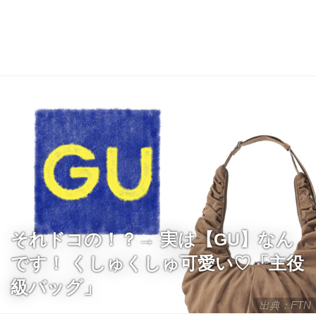
それドコの！？→ 実は【GU】なん
です！ くしゅくしゅ可愛い♡「主役
級バッグ」
出典：FTN