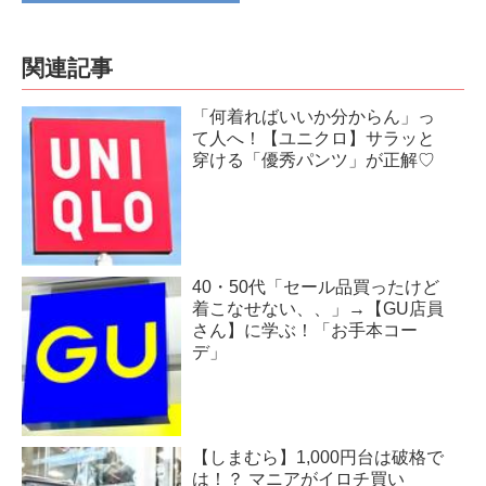
関連記事
「何着ればいいか分からん」っ
て人へ！【ユニクロ】サラッと
穿ける「優秀パンツ」が正解♡
40・50代「セール品買ったけど
着こなせない、、」→【GU店員
さん】に学ぶ！「お手本コー
デ」
【しまむら】1,000円台は破格で
は！？ マニアがイロチ買い