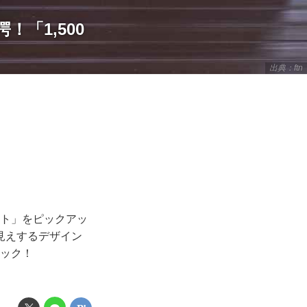
「1,500
出典：ftn
ート」をピックアッ
見えするデザイン
ェック！