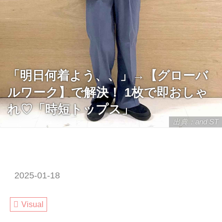
「明日何着よう、、」→【グローバ
ルワーク】で解決！ 1枚で即おしゃ
れ♡「時短トップス」
出典：and ST
2025-01-18
Visual