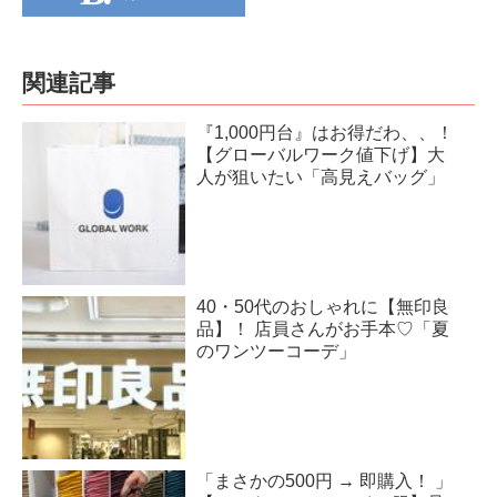
関連記事
『1,000円台』はお得だわ、、！
【グローバルワーク値下げ】大
人が狙いたい「高見えバッグ」
40・50代のおしゃれに【無印良
品】！ 店員さんがお手本♡「夏
のワンツーコーデ」
「まさかの500円 → 即購入！ 」