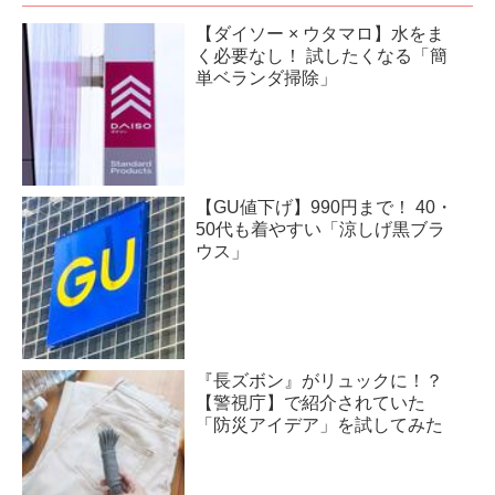
【ダイソー × ウタマロ】水をま
く必要なし！ 試したくなる「簡
単ベランダ掃除」
【GU値下げ】990円まで！ 40・
50代も着やすい「涼しげ黒ブラ
ウス」
『長ズボン』がリュックに！？
【警視庁】で紹介されていた
「防災アイデア」を試してみた