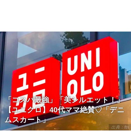
「コスパ最強」「美シルエット！」
【ユニクロ】40代ママ絶賛♡「デニ
ムスカート」
出典：ftn