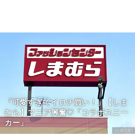
「可愛すぎてイロチ買い！」【しま
むら】マニア興奮♡「コラボスニー
カー」
出典：ftn